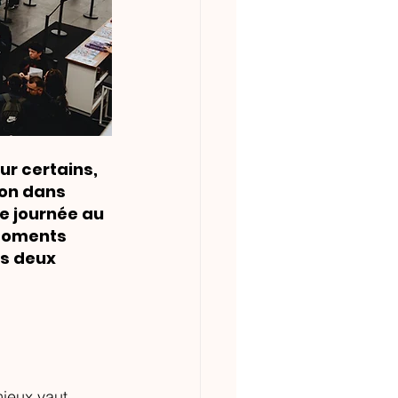
ur certains, 
on dans 
e journée au 
moments 
es deux 
ieux vaut 