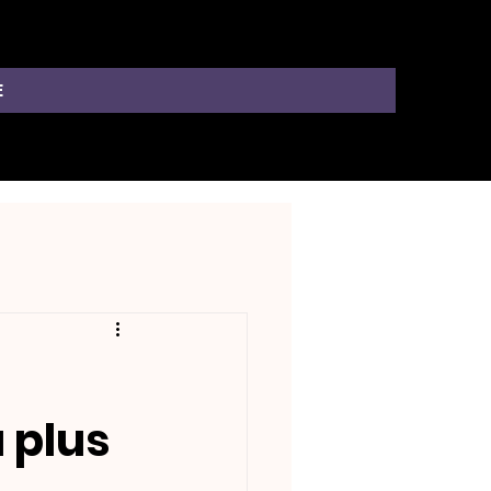
E
 plus