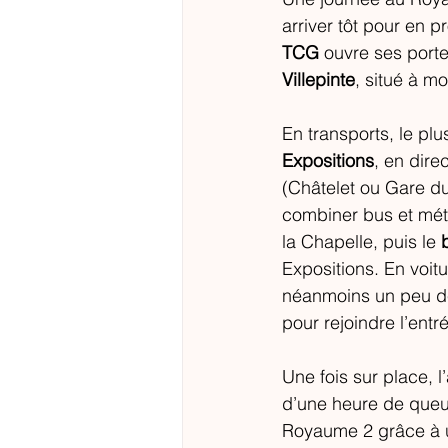
arriver tôt pour en pr
TCG
 ouvre ses port
Villepinte
, situé à m
En transports, le plu
Expositions
, en dire
(Châtelet ou Gare du
combiner bus et mét
la Chapelle, puis le 
Expositions. En voit
néanmoins un peu de 
pour rejoindre l’entr
Une fois sur place, 
d’une heure de queue
Royaume 2 grâce à un