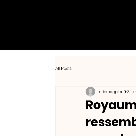
Le Royaume du
TCG
All Posts
ericmaggiori9
31 
Royaume
ressemb