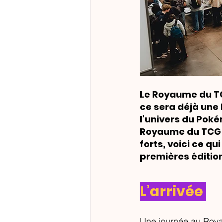
Le Royaume du TCG
ce sera déjà une
l’univers du Pok
Royaume du TCG ?
forts, voici ce qu
premières éditio
L’arrivée
Une journée au Roya