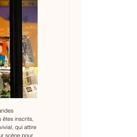
andes 
êtes inscrits, 
vial, qui attire 
ur scène pour 