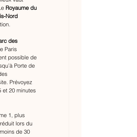
Le 
Royaume du 
is-Nord 
ion. 
arc des 
e Paris 
ent possible de 
squ’à Porte de 
des 
ite. Prévoyez 
 et 20 minutes 
me 1, plus 
éduit lors du 
 moins de 30 