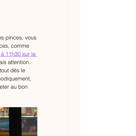
es pinces, vous 
caces, comme 
à 11h30 sur la 
is attention. 
out dès le 
hodiquement, 
heter au bon 