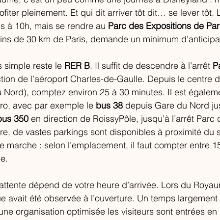
ofiter pleinement. Et qui dit arriver tôt dit… se lever tôt. 
es à 10h, mais se rendre au 
Parc des Expositions de Par
oins de 30 km de Paris, demande un minimum d’anticipat
s simple reste le 
RER B
. Il suffit de descendre à l’arrêt 
P
ction de l’aéroport Charles-de-Gaulle. Depuis le centre d
 Nord), comptez environ 25 à 30 minutes. Il est égalem
ro, avec par exemple le 
bus 38
 depuis Gare du Nord ju
bus 350
 en direction de RoissyPôle, jusqu’à l’arrêt Parc 
ure, de vastes parkings sont disponibles à proximité du s
marche : selon l’emplacement, il faut compter entre 15
ée.
l’attente dépend de votre heure d’arrivée. Lors du Royau
 avait été observée à l’ouverture. Un temps largement r
e organisation optimisée les visiteurs sont entrées en