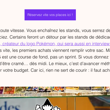
Réservez vite vos places ici !
oute vitesse. Vous enchaînez les stands, vous serrez d
ciez. Certains feront un détour par les stands de dédi
, créateur du logo Pokémon, qui sera aussi en interview 
ès vite, les premiers achats viennent remplir votre sac. Ma
st une course de fond, pas un sprint. Si vous donnez t
 d’être cramé… dès midi. Le mieux, c’est d’avancer mét
 votre budget. Car ici, rien ne sert de courir : il faut ac