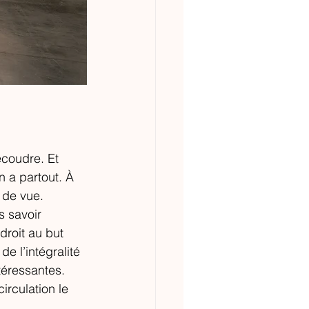
écoudre. Et 
n a partout. À 
 de vue. 
s savoir 
roit au but 
e l’intégralité 
téressantes. 
irculation le 