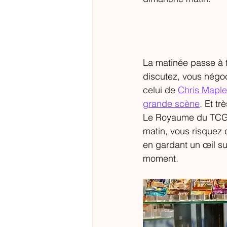
La matinée passe à t
discutez, vous négo
celui de 
Chris Maple
grande scène
. Et tr
Le Royaume du TCG e
matin, vous risquez
en gardant un œil sur
moment. 