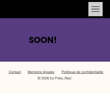
Le Royaume du TCG
SOON!
Contact
Mentions légales
Politique de confidentialité
© 2026 by Poke_Ratz