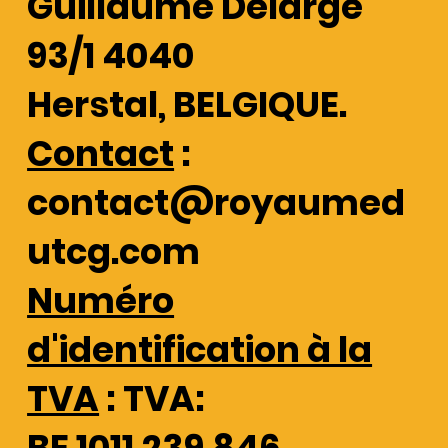
Guillaume Delarge
93/1 4040
Herstal, BELGIQUE.
Contact
:
contact@royaumed
utcg.com
Numéro
d'identification à la
TVA
: TVA:
BE 1011.239.846